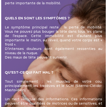
perte importante de la mobilité.
QUELS EN SONT LES SYMPTÔMES ?
Le symptôme principal reste : la perte de mobilité.
Vous ne pouvez plus bouger la tête dans tous les plans
de l’espace. Cette immobilité est d’autant plus
importante le matin, au réveil, quand votre corps est «
froid ».
D’intenses douleurs sont également ressenties au
niveau de la nuque.
Des maux de tête peuvent survenir.
QU’EST-CE QUI FAIT MAL ?
Tout simplement : les muscles de votre cou,
principalement les trapèzes et le SCM (Sterno-Cléïdo-
Mastoïdien).
Un nerf véhicule des informations. Ces informations
peuvent être qualifiées de motrices ou de sensitives, et