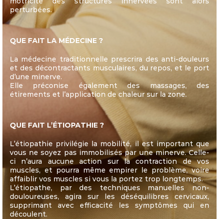
motricité des structures innervées sont alors
perturbées.
QUE FAIT LA MÉDECINE ?
La médecine traditionnelle prescrira des anti-douleurs
et des décontractants musculaires, du repos, et le port
d’une minerve.
Elle préconise également des massages, des
étirements et l’application de chaleur sur la zone.
QUE FAIT L’ÉTIOPATHIE ?
L’étiopathie privilégie la mobilité, il est important que
vous ne soyez pas immobilisés par une minerve. Celle-
ci n’aura aucune action sur la contraction de vos
muscles, et pourra même empirer le problème, voire
affaiblir vos muscles si vous la portez trop longtemps.
L’étiopathe, par des techniques manuelles non-
douloureuses, agira sur les déséquilibres cervicaux,
supprimant avec efficacité les symptômes qui en
découlent.