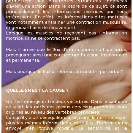
permettent aux différentes structures innervées
d’avoir une action. Dans le cadre de ce sujet, ce sont
principalement les informations motrices qui nous
intéressent. En effet, les informations dites motrices
vont notamment entraîner une contraction musculaire,
engendrant ainsi le mouvement.
Lorsque les muscles ne reçoivent pas l’information
motrice, ils ne se contractent pas.
Mais il arrive que le flux d’informations soit perturbé,
provoquant ainsi une contracture brusque, involontaire
et permanente.
Mais pourquoi le flux d’information serait-il perturbé ?
QUELLE EN EST LA CAUSE ?
Un nerf émerge entre deux vertèbres. Dans le cadre de
ce sujet, les nerfs des plexus cervicaux prennent leurs
origines au niveau des vertèbres cervicales.
Lorsqu’il y a un déséquilibre articulaire, le nerf ne reçoit
plus les mêmes informations, et le flux d’informations
envoyé s’en trouve modifié. La sensibilité et la