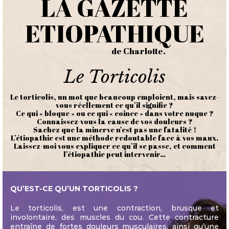
LA GAZETTE
ETIOPATHIQUE
de Charlotte.
Le Torticolis
Le torticolis, un mot que beaucoup emploient, mais savez-
vous réellement ce qu’il signifie ?
Ce qui « bloque » ou ce qui « coince » dans votre nuque ?
Connaissez-vous la cause de vos douleurs ?
Sachez que la minerve n’est pas une fatalité !
L’étiopathie est une méthode redoutable face à vos maux.
Laissez-moi vous expliquer ce qu’il se passe, et comment
l’étiopathie peut intervenir…
QU’EST-CE QU’UN TORTICOLIS ?
Le torticolis, est une contraction, brusque et
involontaire, des muscles du cou. Cette contracture
entraîne de fortes douleurs musculaires, ainsi qu’une