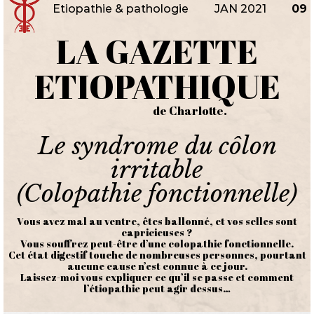
Etiopathie & pathologie
JAN 2021
09
LA GAZETTE
ETIOPATHIQUE
de Charlotte.
Le syndrome du côlon
irritable
(Colopathie fonctionnelle)
Vous avez mal au ventre, êtes ballonné, et vos selles sont
capricieuses ?
Vous souffrez peut-être d’une colopathie fonctionnelle.
Cet état digestif touche de nombreuses personnes, pourtant
aucune cause n’est connue à ce jour.
Laissez-moi vous expliquer ce qu’il se passe et comment
l’étiopathie peut agir dessus…