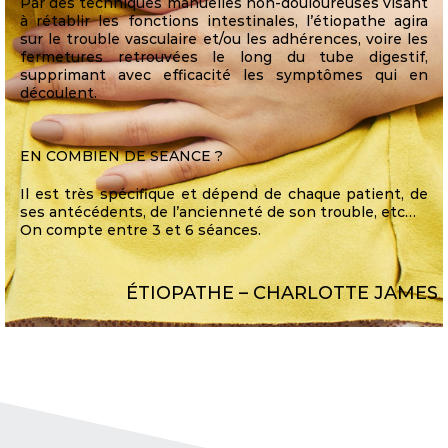
Par des techniques manuelles non-douloureuses visant
à rétablir les fonctions intestinales, l’étiopathe agira
sur le trouble vasculaire et/ou les adhérences, voire les
fermetures retrouvées le long du tube digestif,
supprimant avec efficacité les symptômes qui en
découlent.
EN COMBIEN DE SEANCE ?
Il est très spécifique et dépend de chaque patient, de
ses antécédents, de l’ancienneté de son trouble, etc…
On compte entre 3 et 6 séances.
ÉTIOPATHE – CHARLOTTE JAMES