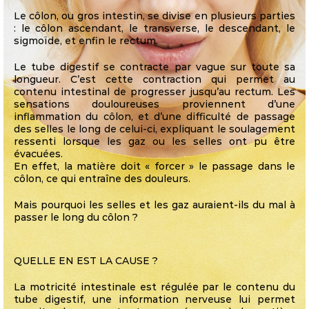
Le côlon, ou gros intestin, se divise en plusieurs parties
: le côlon ascendant, le transverse, le descendant, le
sigmoïde, et enfin le rectum.
Le tube digestif se contracte par vague sur toute sa
longueur. C’est cette contraction qui permet au
contenu intestinal de progresser jusqu’au rectum. Les
sensations douloureuses proviennent d’une
inflammation du côlon, et d’une difficulté de passage
des selles le long de celui-ci, expliquant le soulagement
ressenti lorsque les gaz ou les selles ont pu être
évacuées.
En effet, la matière doit « forcer » le passage dans le
côlon, ce qui entraîne des douleurs.
Mais pourquoi les selles et les gaz auraient-ils du mal à
passer le long du côlon ?
QUELLE EN EST LA CAUSE ?
La motricité intestinale est régulée par le contenu du
tube digestif, une information nerveuse lui permet