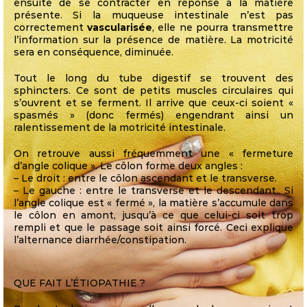
ensuite de se contracter en réponse à la matière
présente. Si la muqueuse intestinale n’est pas
correctement
vascularisée
, elle ne pourra transmettre
l’information sur la présence de matière. La motricité
sera en conséquence, diminuée.
Tout le long du tube digestif se trouvent des
sphincters. Ce sont de petits muscles circulaires qui
s’ouvrent et se ferment. Il arrive que ceux-ci soient «
spasmés » (donc fermés) engendrant ainsi un
ralentissement de la motricité intestinale.
On retrouve aussi fréquemment une « fermeture
d’angle colique ». Le côlon forme deux angles :
– Le droit : entre le côlon ascendant et le transverse.
– Le gauche : entre le transverse et le descendant.. Si
l’angle colique est « fermé », la matière s’accumule dans
le côlon en amont, jusqu’à ce que celui-ci soit trop
rempli et que le passage soit ainsi forcé. Ceci explique
l’alternance diarrhée/constipation.
QUE FAIT L’ÉTIOPATHIE ?