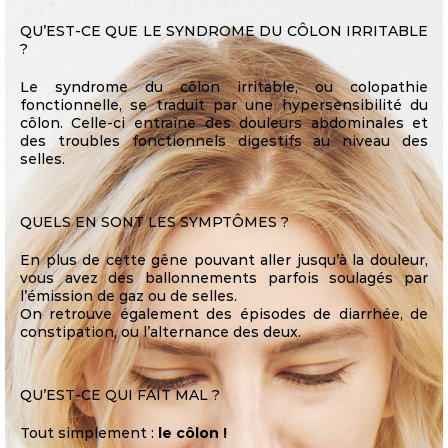
QU’EST-CE QUE LE SYNDROME DU CÔLON IRRITABLE
?
Le syndrome du côlon irritable, ou colopathie
fonctionnelle, se traduit par une hypersensibilité du
côlon. Celle-ci entraîne des douleurs abdominales et
des troubles fonctionnels digestifs au niveau des
selles.
QUELS EN SONT LES SYMPTÔMES ?
En plus de cette gêne pouvant aller jusqu’à la douleur,
vous avez des ballonnements parfois soulagés par
l’émission de gaz ou de selles.
On retrouve également des épisodes de diarrhée, de
constipation, ou l’alternance des deux.
QU’EST-CE QUI FAIT MAL ?
Tout simplement :
le côlon !