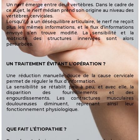
Un nerf émerge entre deux vertèbres. Dans le cadre de
ce sujet, le nerf médian prend son origine au niveau des
vertèbres cervicales.
Lorsqu’il y a un déséquilibre articulaire, le nerf ne reçoit
plus les mêmes informations, et le flux d’informations
envoyé s’en trouve modifié. La sensibilité et la
motricité des structures innervées sont alors
perturbées.
UN TRAITEMENT ÉVITANT L’OPÉRATION ?
Une réduction manuelle douce de la cause cervicale
permet de réguler le flux d’information.
La sensibilité se rétablit peu à peu, et avec elle, la
disparition des fourmillements et des
engourdissements. Les contractures musculaires
douloureuses diminuent, reprenant ainsi leur
fonctionnement physiologique.
QUE FAIT L’ÉTIOPATHIE ?