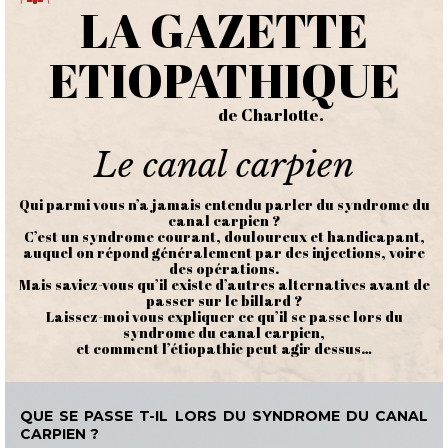
LA GAZETTE
ETIOPATHIQUE
de Charlotte.
Le canal carpien
Qui parmi vous n’a jamais entendu parler du syndrome du
canal carpien ?
C’est un syndrome courant, douloureux et handicapant,
auquel on répond généralement par des injections, voire
des opérations.
Mais saviez-vous qu’il existe d’autres alternatives avant de
passer sur le billard ?
Laissez-moi vous expliquer ce qu’il se passe lors du
syndrome du canal carpien,
et comment l’étiopathie peut agir dessus…
QUE SE PASSE T-IL LORS DU SYNDROME DU CANAL
CARPIEN ?