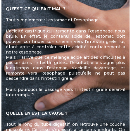
QU’EST-CE QUI FAIT MAL ?
Tout simplement : l’estomac et l’œsophage.
L’acidité gastrique qui remonte dans l’œsophage nous
brûle. En effet, le contenu acide de l’estomac doit
pouvoir continuer son chemin vers l’intestin grêle, lui,
étant apte à contrôler cette acidité, contrairement à
notre œsophage.
Mais il arrive que ce mélange acide ait des difficultés à
passer dans l’intestin grêle… Résultat, elle stagne plus
longtemps dans l’estomac, s’acidifie davantage, et
remonte vers l’œsophage puisqu’elle ne peut pas
descendre dans l’intestin grêle…
Mais pourquoi le passage vers l’intestin grêle serait-il
interrompu ?
QUELLE EN EST LA CAUSE ?
Tout le long du tube digestif, on retrouve une couche
musculaire. Ce tissu s’épaissit à certains endroits. On