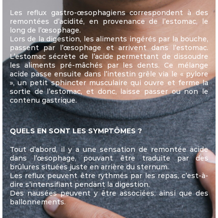
Les reflux gastro-œsophagiens correspondent à des
remontées d’acidité, en provenance de l’estomac, le
long de l’œsophage.
Lors de la digestion, les aliments ingérés par la bouche,
passent par l’œsophage et arrivent dans l’estomac.
L’estomac sécrète de l’acide permettant de dissoudre
les aliments pré-mâchés par les dents. Ce mélange
acide passe ensuite dans l’intestin grêle via le « pylore
», un petit sphincter musculaire qui ouvre et ferme la
sortie de l’estomac, et donc, laisse passer ou non le
contenu gastrique.
QUELS EN SONT LES SYMPTÔMES ?
Tout d’abord, il y a une sensation de remontée acide
dans l’œsophage, pouvant être traduite par des
brûlures situées juste en arrière du sternum.
Les reflux peuvent être rythmés par les repas, c’est-à-
dire s’intensifiant pendant la digestion.
Des nausées peuvent y être associées, ainsi que des
ballonnements.