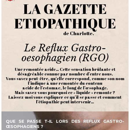
LA GAZETTE
ETIOPATHIQUE
de Charlotte.
Le Reflux Gastro-
oesophagien (RGO)
Une remontée acide… Cette sensation brûlante et
désagréable connue par nombre d’entre nous.
Vous savez peut-être, qu’elle correspond, comme son nom
l’indique à une remontée du contenu
acide de l’estomac, le long de l’œsophage.
Mais savez-vous pourquoi ce « liquide » remonte ?
Laissez-moi vous expliquer ce qu’il se passe et comment
l’étiopathie peut intervenir…
QUE SE PASSE T-IL LORS DES REFLUX GASTRO-
ŒSOPHAGIENS ?