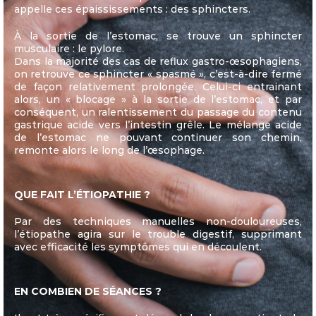
appelle ces épaississements : des sphincters.
À la sortie de l’estomac, se trouve un sphincter
musculaire : le pylore.
Dans la majorité des cas de reflux gastro-œsophagiens,
on retrouve ce sphincter « spasmé », c’est-à-dire fermé
de façon relativement prolongée. Celui-ci entrainant
alors, un « blocage » à la sortie de l’estomac, et par
conséquent, un ralentissement du passage du contenu
gastrique acide vers l’intestin grêle. Le mélange acide
de l’estomac ne pouvant continuer son chemin,
remonte alors le long de l’œsophage.
QUE FAIT L’ÉTIOPATHIE ?
Par des techniques manuelles non-douloureuses,
l’étiopathe agira sur le trouble digestif, supprimant
avec efficacité les symptômes qui en découlent.
EN COMBIEN DE SÉANCES ?