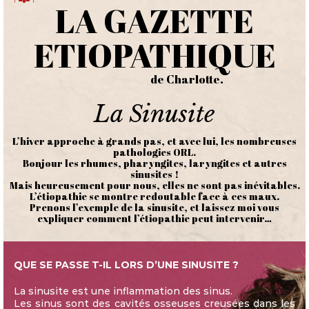
LA GAZETTE
ETIOPATHIQUE
de Charlotte.
La Sinusite
L’hiver approche à grands pas, et avec lui, les nombreuses
pathologies ORL.
Bonjour les rhumes, pharyngites, laryngites et autres
sinusites !
Mais heureusement pour nous, elles ne sont pas inévitables.
L’étiopathie se montre redoutable face à ces maux.
Prenons l’exemple de la sinusite, et laissez moi vous
expliquer comment l’étiopathie peut intervenir…
QUE SE PASSE T-IL LORS D’UNE SINUSITE ?
La sinusite est une inflammation des sinus.
Les sinus sont des cavités osseuses creusées dans les