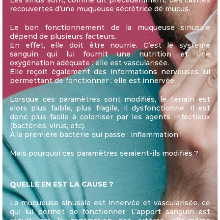
recouvertes d’une muqueuse sécrétrice de mucus.
Le bon fonctionnement de la muqueuse sinusale
dépend de plusieurs facteurs.
En effet, elle doit être nourrie. C’est le système
sanguin qui lui fournit une nutrition et une
oxygénation adéquate : elle est vascularisée.
Elle reçoit également des informations nerveuses lui
permettant de fonctionner : elle est innervée.
Lorsque ces paramètres sont modifiés, le terrain est
alors plus faible, plus fragile, il dysfonctionne. Il est
donc plus facile à coloniser par les agents infectieux
(bactéries, virus, etc).
À la première bactérie qui passe : inflammation !
Mais pourquoi ces paramètres seraient-ils modifiés ?
QUELLE EN EST LA CAUSE ?
La muqueuse sinusale est innervée et vascularisée, ce
qui lui permet de fonctionner. L’apport sanguin est