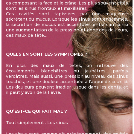
os composant la face et le crâne. Les plus souvent cités
sont les sinus frontaux et maxillaires.
Ces cavités sont tapissées par une muqueuse
sécrétant du mucus. Lorsque les sinus sont enflammés,
la sécrétion de mucus est accentuée, entraînant ainsi
une augmentation de la pression et donc des douleurs,
des maux de tête…
QUELS EN SONT LES SYMPTÔMES ?
En plus des maux de têtes, on retrouve des
écoulements blanchâtres ou jaunâtres, parfois
verdâtres. Mais aussi, une pression au niveau des sinus
touchés, et une douleur accentuée à l’appui de ceux-ci.
Les douleurs peuvent irradier jusque dans les dents, et
il peut y avoir de la fièvre.
QU’EST-CE QUI FAIT MAL ?
Tout simplement : Les sinus
Les sinus sont, comme dit précédemment, des cavités