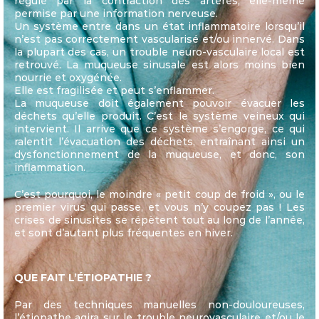
régulé par la contraction des artères, elle-même
permise par une information nerveuse.
Un système entre dans un état inflammatoire lorsqu’il
n’est pas correctement vascularisé et/ou innervé. Dans
la plupart des cas, un trouble neuro-vasculaire local est
retrouvé. La muqueuse sinusale est alors moins bien
nourrie et oxygénée.
Elle est fragilisée et peut s’enflammer.
La muqueuse doit également pouvoir évacuer les
déchets qu’elle produit. C’est le système veineux qui
intervient. Il arrive que ce système s’engorge, ce qui
ralentit l’évacuation des déchets, entraînant ainsi un
dysfonctionnement de la muqueuse, et donc, son
inflammation.
C’est pourquoi, le moindre « petit coup de froid », ou le
premier virus qui passe, et vous n’y coupez pas ! Les
crises de sinusites se répètent tout au long de l’année,
et sont d’autant plus fréquentes en hiver.
QUE FAIT L’ÉTIOPATHIE ?
Par des techniques manuelles non-douloureuses,
l’étiopathe agira sur le trouble neurovasculaire et/ou le