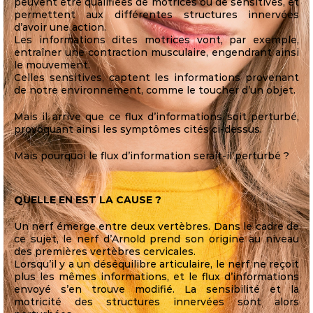
peuvent être qualifiées de motrices ou de sensitives, et
permettent aux différentes structures innervées
d’avoir une action.
Les informations dites motrices vont, par exemple,
entraîner une contraction musculaire, engendrant ainsi
le mouvement.
Celles sensitives, captent les informations provenant
de notre environnement, comme le toucher d’un objet.
Mais il arrive que ce flux d’informations soit perturbé,
provoquant ainsi les symptômes cités ci-dessus.
Mais pourquoi le flux d’information serait-il perturbé ?
QUELLE EN EST LA CAUSE ?
Un nerf émerge entre deux vertèbres. Dans le cadre de
ce sujet, le nerf d’Arnold prend son origine au niveau
des premières vertèbres cervicales.
Lorsqu’il y a un déséquilibre articulaire, le nerf ne reçoit
plus les mêmes informations, et le flux d’informations
envoyé s’en trouve modifié. La sensibilité et la
motricité des structures innervées sont alors