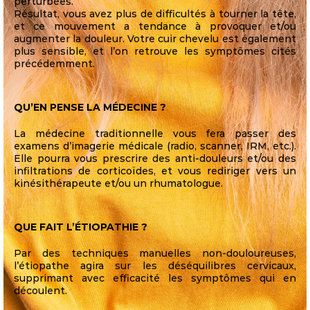
perturbées.
Résultat, vous avez plus de difficultés à tourner la tête,
et ce mouvement a tendance à provoquer et/ou
augmenter la douleur. Votre cuir chevelu est également
plus sensible, et l’on retrouve les symptômes cités
précédemment.
QU’EN PENSE LA MÉDECINE ?
La médecine traditionnelle vous fera passer des
examens d’imagerie médicale (radio, scanner, IRM, etc.).
Elle pourra vous prescrire des anti-douleurs et/ou des
infiltrations de corticoïdes, et vous rediriger vers un
kinésithérapeute et/ou un rhumatologue.
QUE FAIT L’ÉTIOPATHIE ?
Par des techniques manuelles non-douloureuses,
l’étiopathe agira sur les déséquilibres cervicaux,
supprimant avec efficacité les symptômes qui en
découlent.