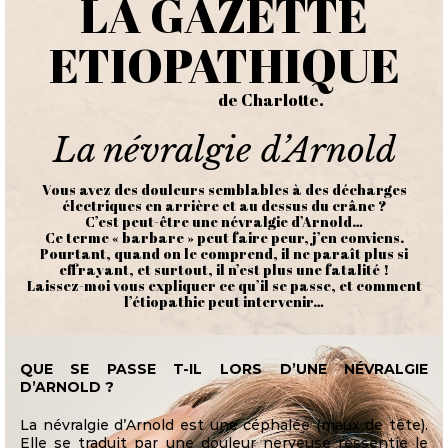
LA GAZETTE
ETIOPATHIQUE
de Charlotte.
La névralgie d’Arnold
Vous avez des douleurs semblables à des décharges
électriques en arrière et au dessus du crâne ?
C’est peut-être une névralgie d’Arnold…
Ce terme « barbare » peut faire peur, j’en conviens.
Pourtant, quand on le comprend, il ne paraît plus si
effrayant, et surtout, il n’est plus une fatalité !
Laissez-moi vous expliquer ce qu’il se passe, et comment
l’étiopathie peut intervenir…
QUE SE PASSE T-IL LORS D’UNE NÉVRALGIE
D’ARNOLD ?
La névralgie d’Arnold est une céphalée (maux de tête).
Elle se traduit par une douleur nerveuse ressentie le