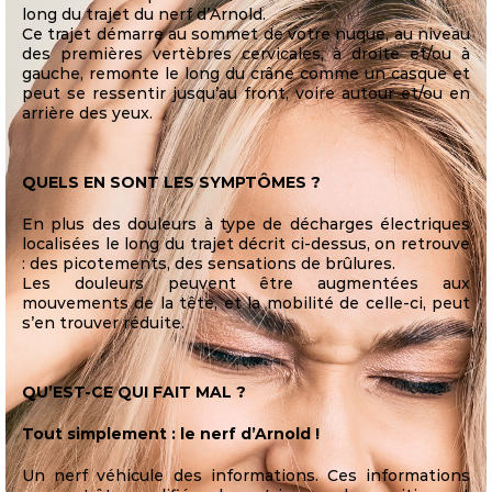
long du trajet du nerf d’Arnold.
Ce trajet démarre au sommet de votre nuque, au niveau
des premières vertèbres cervicales, à droite et/ou à
gauche, remonte le long du crâne comme un casque et
peut se ressentir jusqu’au front, voire autour et/ou en
arrière des yeux.
QUELS EN SONT LES SYMPTÔMES ?
En plus des douleurs à type de décharges électriques
localisées le long du trajet décrit ci-dessus, on retrouve
: des picotements, des sensations de brûlures.
Les douleurs peuvent être augmentées aux
mouvements de la tête, et la mobilité de celle-ci, peut
s’en trouver réduite.
QU’EST-CE QUI FAIT MAL ?
Tout simplement : le nerf d’Arnold !
Un nerf véhicule des informations. Ces informations